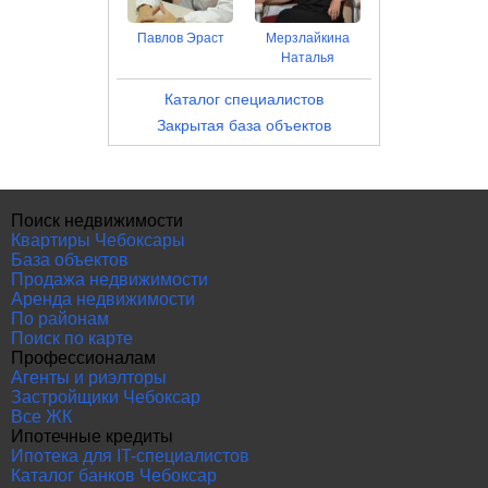
Павлов Эраст
Мерзлайкина
Наталья
Каталог специалистов
Закрытая база объектов
Поиск недвижимости
Квартиры Чебоксары
База объектов
Продажа недвижимости
Аренда недвижимости
По районам
Поиск по карте
Профессионалам
Агенты и риэлторы
Застройщики Чебоксар
Все ЖК
Ипотечные кредиты
Ипотека для IT-специалистов
Каталог банков Чебоксар