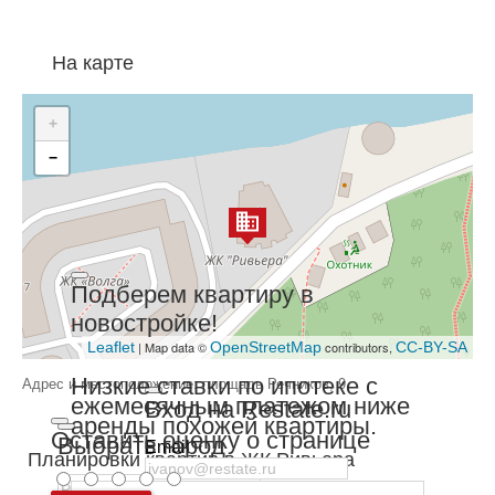
На карте
+
−
Подберем квартиру в
новостройке!
Leaflet
| Map data ©
OpenStreetMap
contributors,
CC-BY-SA
Низкие ставки по ипотеке с
Адрес и местоположение: площадь Речников, 9
ежемесячным платежом ниже
Вход на Restate.ru
аренды похожей квартиры.
Оставить оценку о странице
Выбрать город
Email
Планировки квартир в ЖК Ривьера
Пароль