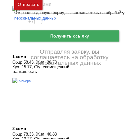
Москва
и
Московская область
Отправить
Санкт-Петербург
и
Ленинградская область
Отправляя данную форму, вы соглашаетесь на обработку
Забыли пароль
Войти
персональных данных
Ещё нет аккаунта?
Зарегистрироваться
Получить ссылку
Отправляя заявку, вы
соглашаетесь на обработку
1-комн
персональных данных
Общ: 58.43, Жил: 20.73
Кух: 15.77, С/у: совмещенный
Балкон: есть
2-комн
Общ: 78.33, Жил: 40.83
Кух: 13.27, С/у: совмещенный