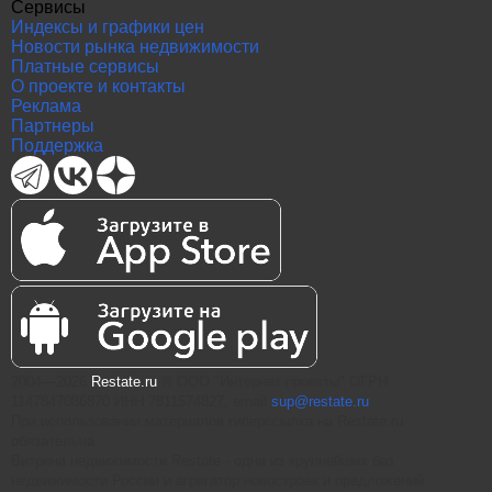
Сервисы
Индексы и графики цен
Новости рынка недвижимости
Платные сервисы
О проекте и контакты
Реклама
Партнеры
Поддержка
2004—2026
Restate.ru
® ООО "Интернет проекты" ОГРН
1147847086870 ИНН 7811574827, email
sup@restate.ru
При использовании материалов гиперссылка на Restate.ru
обязательна.
Витрина недвижимости Restate - одна из крупнейших баз
недвижимости России и агрегатор новостроек и предложений